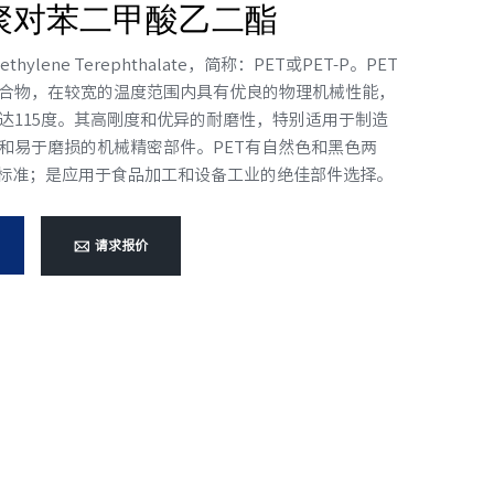
•聚对苯二甲酸乙二酯
thylene Terephthalate，简称：PET或PET-P。PET
合物，在较宽的温度范围内具有优良的物理机械性能，
达115度。其高剛度和优异的耐磨性，特别适用于制造
和易于磨损的机械精密部件。PET有自然色和黑色两
A标准；是应用于食品加工和设备工业的绝佳部件选择。
请求报价