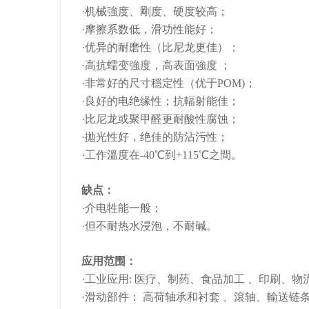
·机械強度、剛度、硬度较高；
·摩擦系数低，滑功性能好；
·优异的耐磨性（比尼龙更佳）；
·高抗蠕变強度，高表面強度 ；
·非常好的尺寸穩定性（优于POM)；
·良好的电绝缘性；抗輻射能佳；
·比尼龙或聚甲醛更耐酸性腐蚀；
·拋光性好，绝佳的防沾污性；
·工作溫度在-40℃到+115℃之間。
缺点：
·介电牲能一般；
·但不耐热水浸泡，不耐碱。
应用范围：
·工业应用: 医疗、制药、食品加工 、印刷、
·滑动部件： 高荷轴承和衬套 、滾轴、輸送链