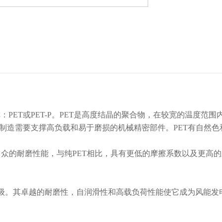
alate，简称：PET或PET-P。PET是高度结晶的聚合物，在较宽
于制造需要支撑高负载和易于磨损的机械精密部件。PET有自然色
有出众的耐磨性能，与纯PET相比，具有更低的摩擦系数以及更高的
耐磨等级。其卓越的耐磨性，自润滑性和高载负荷性能使它成为风能