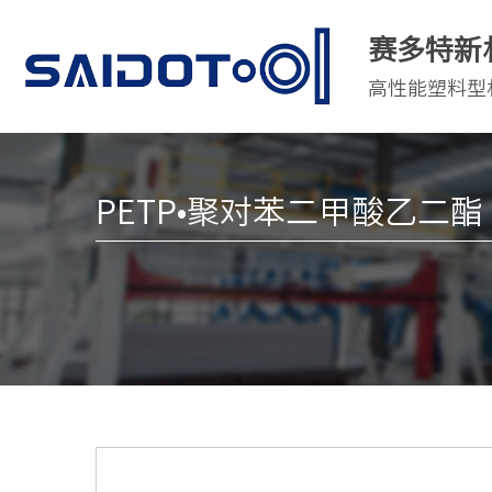
赛多特新
高性能塑料型
PETP•聚对苯二甲酸乙二酯