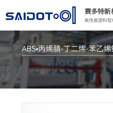
赛多特新
高性能塑料型
ABS•丙烯腈-丁二烯-苯乙