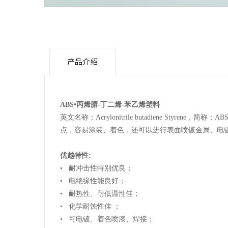
产品介绍
ABS•丙烯腈-丁二烯-苯乙烯塑料
英文名称：Acrylonitrile butadiene 
点，容易涂装、着色，还可以进行表面喷镀金属、电镀、
优越特性:
• 耐冲击性特别优良；
• 电绝缘性能良好；
• 耐热性、耐低温性佳；
• 化学耐蚀性佳 ；
• 可电镀、着色喷漆、焊接；