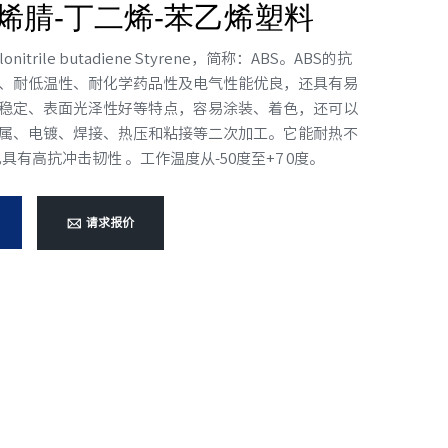
丙烯腈-丁二烯-苯乙烯塑料
nitrile butadiene Styrene，简称：ABS。ABS的抗
、耐低温性、耐化学药品性及电气性能优良，还具有易
稳定、表面光泽性好等特点，容易涂装、着色，还可以
属、电镀、焊接、热压和粘接等二次加工。它能耐热不
具有高抗冲击韧性 。工作温度从-50度至+7 0度。
请求报价